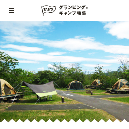
TOP
休暇村 伊良湖（いらご）