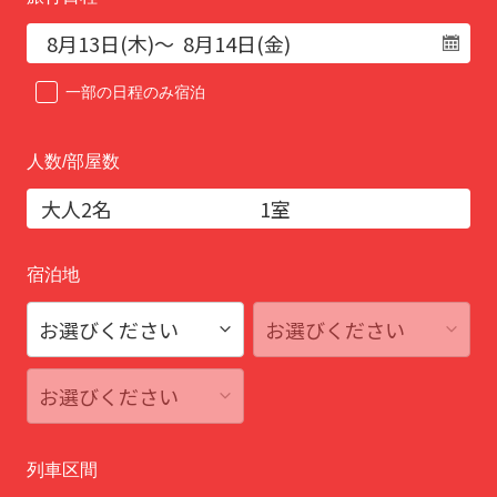
一部の日程のみ宿泊
人数/部屋数
宿泊地
列車区間