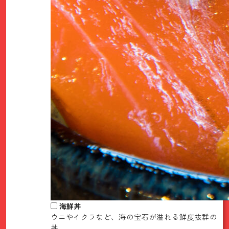
海鮮丼
ウニやイクラなど、海の宝石が溢れる鮮度抜群の
丼。