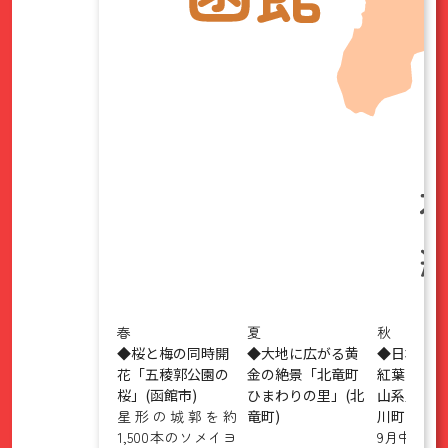
春
夏
秋
◆桜と梅の同時開
◆大地に広がる黄
◆日本で最
花「五稜郭公園の
金の絶景「北竜町
紅葉の絨毯
桜」(函館市)
ひまわりの里」(北
山系」(上
星形の城郭を約
竜町)
川町)
1,500本のソメイヨ
9月中旬、