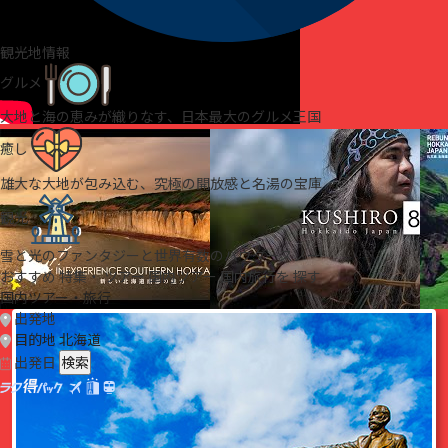
観光地情報
グルメ
大地と海の恵みが織りなす、日本最大のグルメ王国
癒し
雄大な大地が包み込む、究極の開放感と名湯の宝庫
観光
雪と光のファンタジーと世界有数のパウダースノー
おすすめ
特集・
ツアー
国内ツアー
国内旅行を
探す
国内ツアー・旅行
出発地
目的地
北海道
出発日
検索