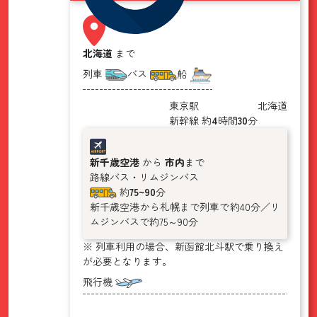
北海道
まで
列車
バス
船
東京駅
北海道
新幹線
約
4
時間
30
分
新千歳空港
から
市内
まで
路線バス・リムジンバス
約
75~90
分
新千歳空港から札幌まで列車で約40分／リ
ムジンバスで約75～90分
※ 列車利用の場合、新函館北斗駅で乗り換え
が必要となります。
飛行機