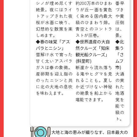
シノが埋め尽くす
約200万本のひまわ
番早く山
絶景。夜にはライ
りが丘一面を黄色
づき始め
トアップされた夜
く染める国内最大
や黄色が
桜が水面に映り、
級のひまわり畑。
圧倒的な
幻想的な散策を楽
青空とのコントラ
は、まさ
しめます。
ストが圧巻。
景。
◆春の味覚「アス
◆世界遺産の大自
◆北海道中
パラとニシン」
然クルーズ「知床
集う美食の
雪解け水で育った
観光船クルーズ」
「さっぽろ
甘く太いアスパラ
(斜里町)
ムフェスト
ガスは春の象徴。
断崖から流れ落ち
市)
産卵期を迎え脂の
る滝やヒグマを見
大通公園
のったニシンと共
れることも。夏し
の実りが
に北の大地の息吹
か近づけない神秘
れたての
を味わえます。
の絶景を船上から
地酒まで
堪能できます。
覚を青空
能できる
級のグル
ト。
大地と海の恵みが織りなす、日本最大の