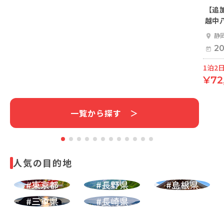
【追
越中
静
20
1泊2日
¥72
一覧から探す ＞
人気の目的地
#東京都
#長野県
#島根県
#三重県
#長崎県