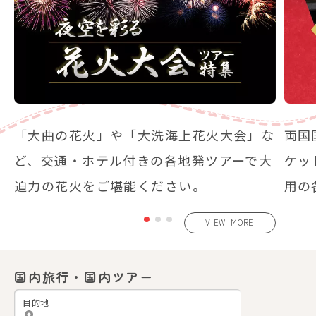
、
「大曲の花火」や「大洗海上花火大会」な
両国
ど、交通・ホテル付きの各地発ツアーで大
ケッ
迫力の花火をご堪能ください。
用の
VIEW MORE
国内
旅行・
国内
ツアー
目的地