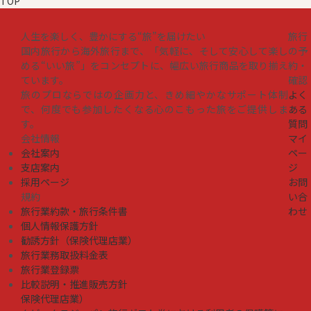
TOP
人生を楽しく、豊かにする“旅”を届けたい
旅行
国内旅行から海外旅行まで、「気軽に、そして安心して楽し
の予
める“いい旅”」をコンセプトに、幅広い旅行商品を取り揃え
約・
ています。
確認
旅のプロならではの企画力と、きめ細やかなサポート体制
よく
で、何度でも参加したくなる心のこもった旅をご提供しま
ある
す。
質問
会社情報
マイ
会社案内
ペー
支店案内
ジ
採用ページ
お問
規約
い合
旅行業約款・旅行条件書
わせ
個人情報保護方針
勧誘方針（保険代理店業）
旅行業務取扱料金表
旅行業登録票
比較説明・推進販売方針
保険代理店業）