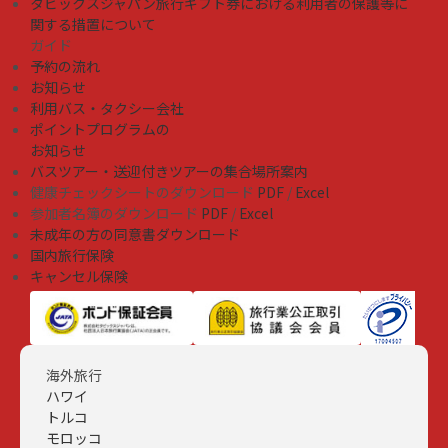
タビックスジャパン旅行ギフト券における利用者の保護等に
関する措置について
ガイド
予約の流れ
お知らせ
利用バス・タクシー会社
ポイントプログラムの
お知らせ
バスツアー・送迎付きツアーの集合場所案内
健康チェックシートのダウンロード
PDF
/
Excel
参加者名簿のダウンロード
PDF
/
Excel
未成年の方の同意書ダウンロード
国内旅行保険
キャンセル保険
海外旅行
ハワイ
トルコ
モロッコ