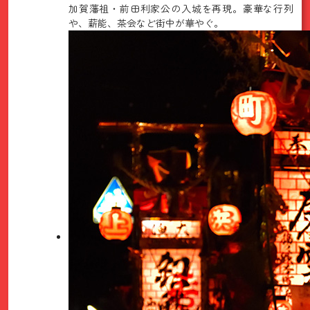
加賀藩祖・前田利家公の入城を再現。豪華な行列
や、薪能、茶会など街中が華やぐ。