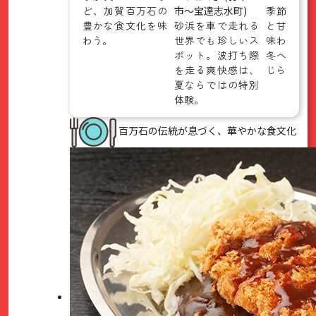
ど、加賀百万石の
市〜宝達志水町)
季節。濃
豊かな食文化を味
砂浜を車で走れる
と甘みの
わう。
世界でも珍しいス
味わえば
ポット。波打ち際
冬への移
を走る爽快感は、
じられる。
夏ならではの特別
体験。
百万石の伝統が息づく、華やかな食文化