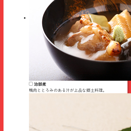
治部煮
鴨肉ととろみのある汁が上品な郷土料理。