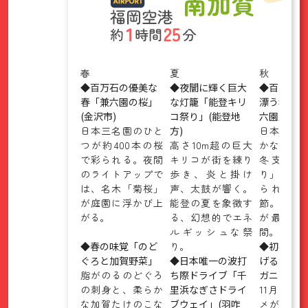
春
夏
秋
◆百万石の優美な
◆夜闇に輝く巨大
◆百万石の
春「兼六園の桜」
な灯籠「能登キリ
漂う秋の装
(金沢市)
コ祭り」(能登地
六園」(金沢
日本三名園のひと
方)
日本三名
つが約400本の桜
高さ10m超の巨大
かな紅葉
で彩られる。夜間
キリコが街を練り
冬支度の
のライトアップで
歩き、炎と掛け
り」との
は、名木「菊桜」
声、太鼓が響く。
られる贅
が庭園に浮かび上
能登の夏を象徴す
節。歴史
がる。
る、幻想的でエネ
が最も華
ルギッシュな祭
間。
◆春の味覚「のど
り。
◆初冬の訪
ぐろと加賀野菜」
◆日本唯一の波打
げる海の幸
脂がのるのどぐろ
ち際ドライブ「千
ガニの解禁
の刺身と、柔らか
里浜なぎさドライ
11月、石
な加賀たけのこな
ブウェイ」(羽咋
メが主役