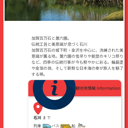
加賀百万石と兼六園。
伝統工芸と美意識が息づく石川
加賀百万石の城下町・金沢を中心に、洗練された美
意識が薫る地。兼六園の雪吊りや能登のキリコ祭り
など、四季の伝統行事が今も鮮やかに彩る。輪島塗
や金箔の技、そして新鮮な日本海の幸が旅人を魅了
する県。
観光地情報
Information
石川
まで
列車
バス
船