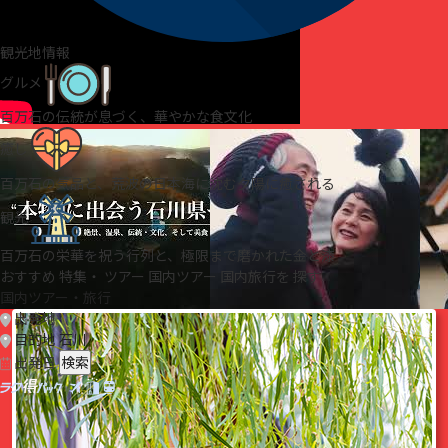
観光地情報
グルメ
百万石の伝統が息づく、華やかな食文化
癒し
百万石の気品と、荒波の日本海に沈む夕陽に癒される
観光
百万石の栄華を祝う行列と、極限まで磨かれた金と漆
おすすめ
特集・
ツアー
国内ツアー
国内旅行を
探す
国内ツアー・旅行
出発地
目的地
石川
出発日
検索