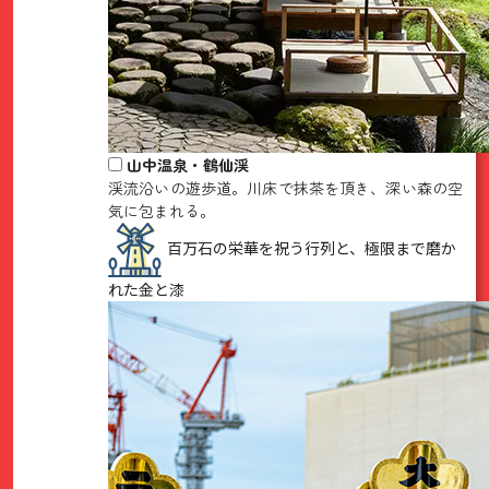
山中温泉・鶴仙渓
渓流沿いの遊歩道。川床で抹茶を頂き、深い森の空
気に包まれる。
百万石の栄華を祝う行列と、極限まで磨か
れた金と漆