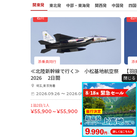
関東発
東北発
中部・東海発
関西発
中国発
四国
石川
石
添乗員同行
添
≪北陸新幹線で行く≫ 小松基地航空祭
【羽
2026 2日間
2日間
閉じる
埼玉,東京発着
東京
2026.09.26
〜
2026.09.26
202
1泊2日/1人
1泊2日
¥55,900～¥55,900
¥67,