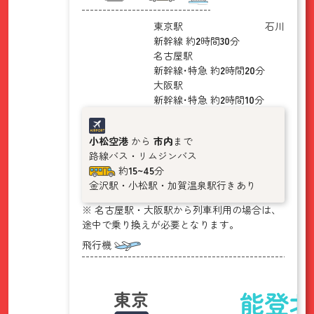
東京駅
石川
新幹線
約
2
時間
30
分
名古屋駅
新幹線･特急
約
2
時間
20
分
大阪駅
新幹線･特急
約
2
時間
10
分
小松空港
から
市内
まで
路線バス・リムジンバス
約
15~45
分
金沢駅・小松駅・加賀温泉駅行きあり
※ 名古屋駅・大阪駅から列車利用の場合は、
途中で乗り換えが必要となります。
飛行機