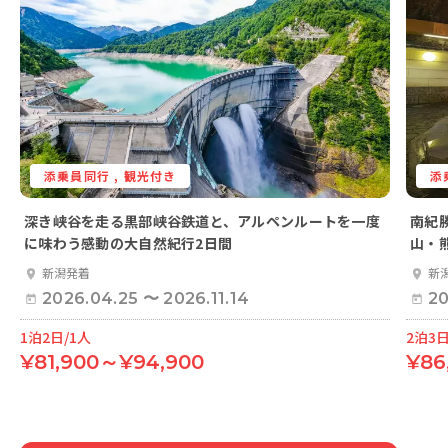
添乗員同行 , 観光付き
添
深き峡谷を走る黒部峡谷鉄道と、アルペンルートを一度
南紀
に味わう感動の大自然紀行2日間
山・熊
新潟発着
新
2026.04.25
〜
2026.11.14
20
1泊2日/1人
2泊3日
¥81,900～¥94,900
¥86