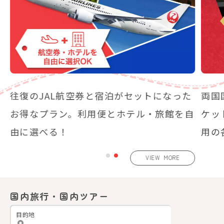
チ
往復のJAL航空券と宿泊がセットになった
両国
利
お得なプラン。利用便とホテル・旅館を自
ケッ
由に選べる！
用の
VIEW MORE
国内
旅行・
国内
ツアー
目的地