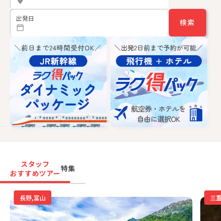
出発日
検索
スタッフ
特集
おすすめツアー
長野,富山
三重