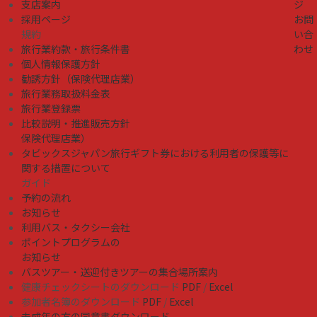
支店案内
ジ
採用ページ
お問
規約
い合
旅行業約款・旅行条件書
わせ
個人情報保護方針
勧誘方針（保険代理店業）
旅行業務取扱料金表
旅行業登録票
比較説明・推進販売方針
保険代理店業）
タビックスジャパン旅行ギフト券における利用者の保護等に
関する措置について
ガイド
予約の流れ
お知らせ
利用バス・タクシー会社
ポイントプログラムの
お知らせ
バスツアー・送迎付きツアーの集合場所案内
健康チェックシートのダウンロード
PDF
/
Excel
参加者名簿のダウンロード
PDF
/
Excel
未成年の方の同意書ダウンロード