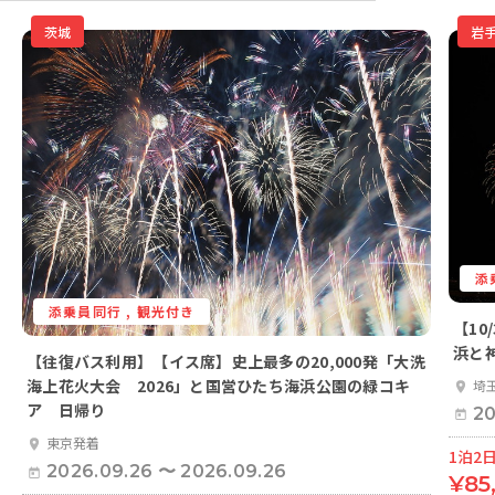
茨城
岩手
添
添乗員同行 , 観光付き
【1
浜と
【往復バス利用】【イス席】史上最多の20,000発「大洗
海上花火大会 2026」と国営ひたち海浜公園の緑コキ
埼
ア 日帰り
20
東京発着
1泊2日
2026.09.26
〜
2026.09.26
¥85