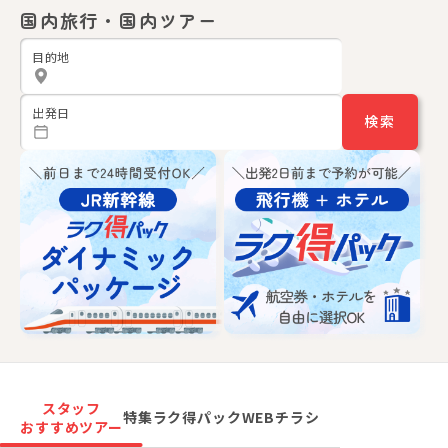
国内
旅行・
国内
ツアー
目的地
出発日
検索
スタッフ
特集
ラク得パック
WEBチラシ
おすすめツアー