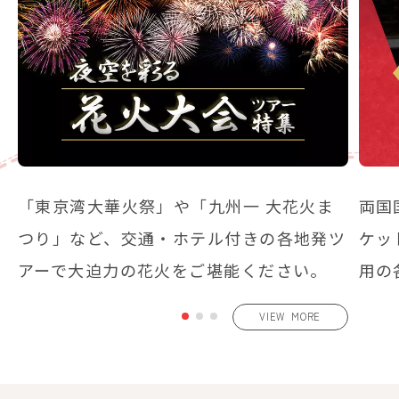
「東京湾大華火祭」や「九州一 大花火ま
両国
ン
つり」など、交通・ホテル付きの各地発ツ
ケッ
で
アーで大迫力の花火をご堪能ください。
用の
VIEW MORE