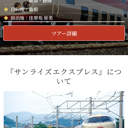
新潟・静岡
◆
目的地：
島根
◆
宿泊地：
佳翠苑 皆美
ツアー詳細
『サンライズエクスプレス』につ
いて