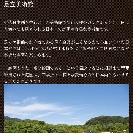
足立美術館
近代日本画を中心とした美術館で横山大観のコレクションと、何よ
り海外でも認められる日本一の庭園が有名な美術館です。
足立美術館の創立者である足立全康が亡くなるまで心血を注いだ日
本庭園は、5万坪の広さに枯山水庭をはじめ苔庭・白砂青松庭など
多様な庭園を楽しめます。
「庭園もまた一幅の絵画である」という信念のもとに細部まで管理
維持された庭園は、四季折々に様々な表情をみせ日本画ともいえる
見ごたえがあります。