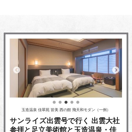
玉造温泉 佳翠苑 皆美 西の館 飛天和モダン（一例）
サンライズ出雲号で行く 出雲大社
参拝と足立美術館と玉造温泉・佳