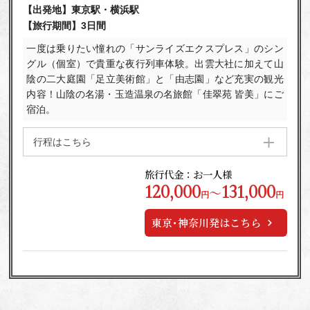
【出発地】東京駅・横浜駅
【旅行期間】3日間
一度は乗りたい憧れの「サンライズエクスプレス」のシン
グル（個室）で貴重な夜行列車体験。出雲大社に加えて山
陰の二大庭園「足立美術館」と「由志園」など充実の観光
内容！山陰の名湯・玉造温泉の名旅館「佳翠苑 皆美」にご
宿泊。
行程はこちら
旅行代金：お一人様
120,000
131,000
～
円
円
東京･神奈川発はこちら