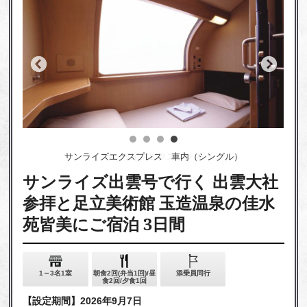
サンライズエクスプレス 車内（シングル）
サンライズ出雲号で行く 出雲大社
参拝と足立美術館 玉造温泉の佳水
苑皆美にご宿泊 3日間
1～3名1室
朝食2回(弁当1回)/昼
添乗員同行
食2回/夕食1回
【設定期間】2026年9月7日