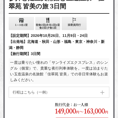
翠苑 皆美の旅 3日間
1～3名1室
朝食2回(弁当1回)/昼
添乗員同行
食2回/夕食1回
【設定期間】2026年10月26日、11月9日・24日
【出発地】北海道・秋田・山形・福島・東京・神奈川・新
潟・静岡
【旅行期間】3日間
一度は乗りたい憧れの「サンライズエクスプレス」のシン
グル（個室）で、貴重な夜行列車体験を。一度は泊まりた
い玉造温泉の名旅館「佳翠苑 皆美」での非日常体験もお楽
しみください。
行程はこちら（一例）
旅行代金：お一人様
149,000
163,000
～
円
円