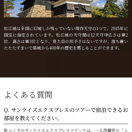
松江城は全国に12城しか残っていない現存天守の1つで、2015年に
国宝に指定されています。松江城の天守閣は12天守中広さは第2
位、高さは第3位となり、見た目の派手さはないですが、落ち着い
たたたずまいで築城から400年の歴史を感じることができます。
よくある質問
Q.
サンライズエクスプレスのツアーで宿泊できるお
部屋を教えてください。
旅っくすのサンライズエクスプレスツアーでは、一人用個室の「シ