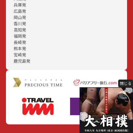
兵庫発
広島発
岡山発
香川発
高知発
福岡発
長崎発
熊本発
宮崎発
鹿児島発
閉じる