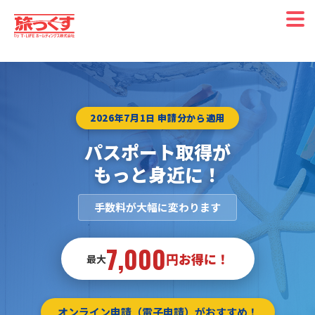
2026年7月1日 申請分から適用
パスポート取得が
もっと身近に！
手数料が大幅に変わります
7,000
円お得に！
最大
オンライン申請（電子申請）がおすすめ！