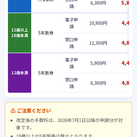
5,80
6,300円
請
電子申
4,40
10,900円
請
12歳以上
5年旅券
18歳未満
窓口申
4,80
11,300円
請
電子申
4,40
5,900円
請
12歳未満
5年旅券
窓口申
4,80
6,300円
請
⚠ ご注意ください
改定後の手数料は、2026年7月1日以降の申請分が対
象です。
18歳以上の5年旅券は廃止となります。