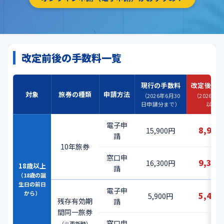
改定前後の手数料一覧
現行の手数料
改定後の
対象
旅券の種類
申請方法
（2026年6月30
（2026年7
日申請分まで）
以降）
電子申
8,90
15,900円
請
10年旅券
窓口申
9,30
16,300円
18歳以上
請
（18歳の誕
生日の前日
電子申
から）
5,40
5,900円
残存有効期
請
間同一旅券
窓口申
（※更新時）