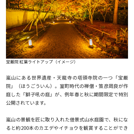
宝厳院 紅葉ライトアップ（イメージ）
嵐山にある世界遺産・天龍寺の塔頭寺院の一つ「宝厳
院」（ほうごういん）。室町時代の禅僧・策彦周良が作
庭した「獅子吼の庭」が、例年春と秋に期間限定で特別
公開されています。
嵐山の景観を匠に取り入れた借景式山水庭園で、秋にな
ると約200本のカエデやイチョウを観賞することができ