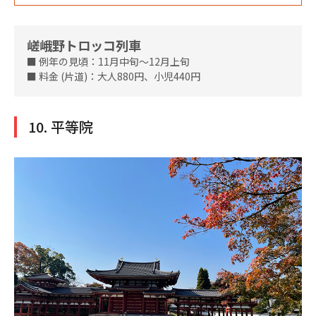
嵯峨野トロッコ列車
■ 例年の見頃：11月中旬～12月上旬
■ 料金 (片道)：大人880円、小児440円
10. 平等院