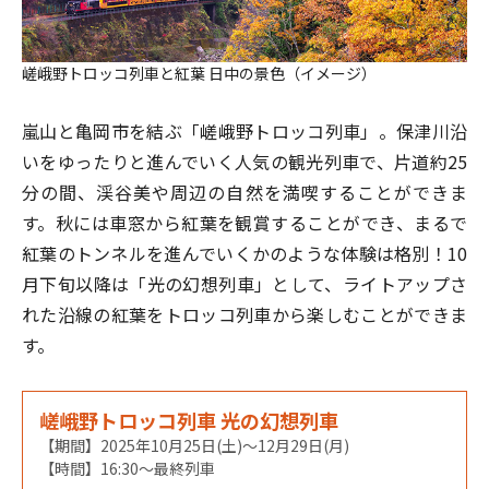
嵯峨野トロッコ列車と紅葉 日中の景色（イメージ）
嵐山と亀岡市を結ぶ「嵯峨野トロッコ列車」。保津川沿
いをゆったりと進んでいく人気の観光列車で、片道約25
分の間、渓谷美や周辺の自然を満喫することができま
す。秋には車窓から紅葉を観賞することができ、まるで
紅葉のトンネルを進んでいくかのような体験は格別！10
月下旬以降は「光の幻想列車」として、ライトアップさ
れた沿線の紅葉をトロッコ列車から楽しむことができま
す。
嵯峨野トロッコ列車 光の幻想列車
【期間】2025年10月25日(土)～12月29日(月)
【時間】16:30～最終列車