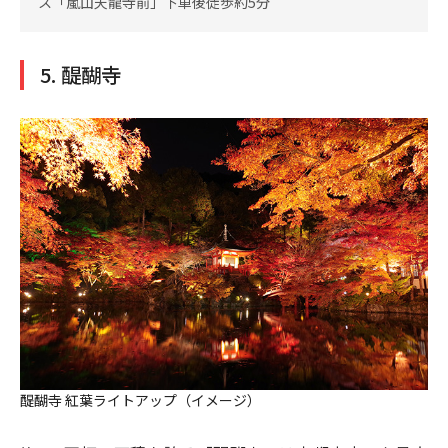
ス「嵐山天龍寺前」下車後徒歩約5分
5. 醍醐寺
醍醐寺 紅葉ライトアップ（イメージ）