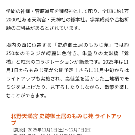
学問の神様・菅原道真を御祭神として祀り、全国に約1万
2000社ある天満宮・天神社の総本社。学業成就や合格祈
願のご利益があるとされています。
境内の西に位置する「史跡御土居のもみじ苑」では約
350本のモミジが綺麗に色付き、朱塗りの太鼓橋「鶯
橋」と紅葉のコラボレーションが絶景です。2025年は11
月1日からもみじ苑が公開予定！さらに11月中旬からは
ライトアップも実施され、高低差を活かした土地柄でモ
ミジを見上げたり、見下ろしたりしながら、散策を楽し
むことができます。
北野天満宮 史跡御土居のもみじ苑 ライトアッ
プ
【期間】2025年11月1日(土)〜12月7日(日)