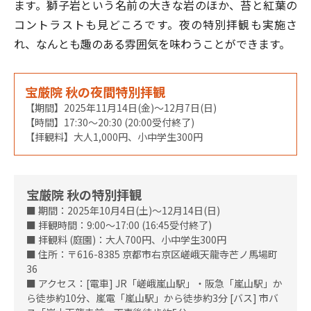
ます。獅子岩という名前の大きな岩のほか、苔と紅葉の
コントラストも見どころです。夜の特別拝観も実施さ
れ、なんとも趣のある雰囲気を味わうことができます。
宝厳院 秋の夜間特別拝観
【期間】2025年11月14日(金)～12月7日(日)
【時間】17:30～20:30 (20:00受付終了)
【拝観料】大人1,000円、小中学生300円
宝厳院 秋の特別拝観
■ 期間：2025年10月4日(土)～12月14日(日)
■ 拝観時間：9:00～17:00 (16:45受付終了)
■ 拝観料 (庭園)：大人700円、小中学生300円
■ 住所：〒616-8385 京都市右京区嵯峨天龍寺芒ノ馬場町
36
■ アクセス：[電車] JR「嵯峨嵐山駅」・阪急「嵐山駅」か
ら徒歩約10分、嵐電「嵐山駅」から徒歩約3分 [バス] 市バ