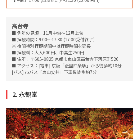
高台寺
■ 例年の見頃：11月中旬～12月上旬
■ 拝観時間：9:00～17:30 (17:00受付終了)
※ 夜間特別拝観期間中は拝観時間を延長
■ 拝観料：大人600円、中高生250円
■ 住所：〒605-0825 京都市東山区高台寺下河原町526
■ アクセス：[電車] 京阪「祇園四条駅」から徒歩約10分
[バス] 市バス「東山安井」下車後徒歩約7分
2. 永観堂