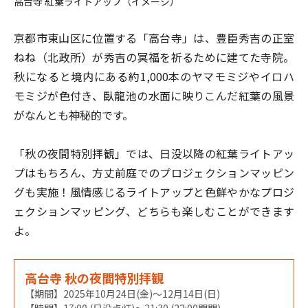
高台寺 紅葉ライトアップ（イメージ）
京都市東山区に位置する「高台寺」は、豊臣秀吉の正室
ねね（北政所）が秀吉の冥福を祈るために建てた寺院。
秋になると境内にある約1,000本のヤマモミジやイロハ
モミジが色付き、臥龍池の水面に映りこんだ紅葉の風景
がなんとも神秘的です。
「秋の夜間特別拝観」では、日没以降の紅葉ライトアッ
プはもちろん、方丈前庭
でのプロジェクションマッピン
グも実施！風情感じるライトアップと色鮮やかなプロジ
ェクションマッピング、どちらも楽しむことができます
よ。
高台寺 秋の夜間特別拝観
【期間】2025年10月24日(金)～12月14日(日)
【時間】17:00 (日没点灯)～21:30 (22:00閉門)