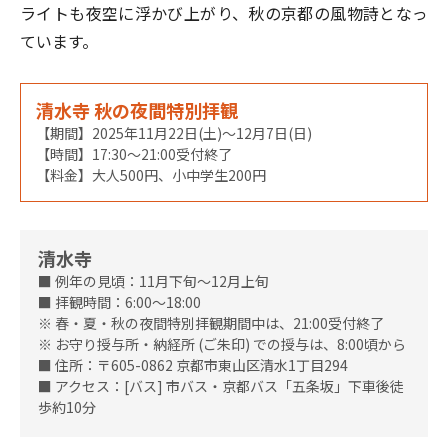
ライトも夜空に浮かび上がり、秋の京都の風物詩となっ
ています。
清水寺 秋の夜間特別拝観
【期間】2025年11月22日(土)～12月7日(日)
【時間】17:30～21:00受付終了
【料金】大人500円、小中学生200円
清水寺
■ 例年の見頃：11月下旬～12月上旬
■ 拝観時間：6:00～18:00
※ 春・夏・秋の夜間特別拝観期間中は、21:00受付終了
※ お守り授与所・納経所 (ご朱印) での授与は、8:00頃から
■ 住所：〒605-0862 京都市東山区清水1丁目294
■ アクセス：[バス] 市バス・京都バス「五条坂」下車後徒
歩約10分