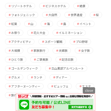
リゾートホテル
ビジネスホテル
絶景
フォトジェニック
大自然
世界遺産
桜
紅葉
山
海
島
イベント
お祭り
花火大会
イルミネーション
アクティビティ
スポーツ観戦
プロ野球
大相撲
家族旅行
夫婦旅
女子旅
ひとり旅
ご褒美旅
記念日旅
ゴールデンウィーク
立山黒部アルペンルート
グルメ
ランチ
ディナー
アフターヌーンティー
ビュッフェ
エステ
close
旅行記
ポイント
割引クーポン