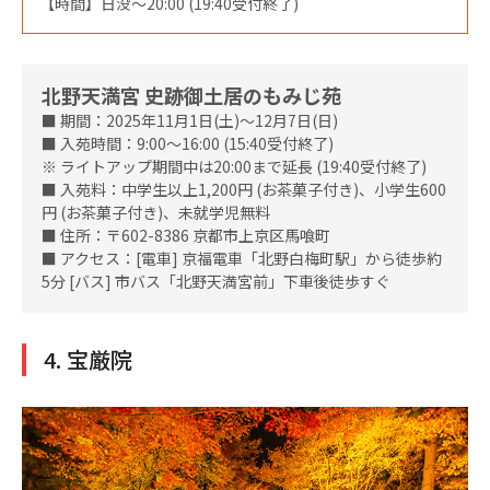
【時間】日没～20:00 (19:40受付終了)
北野天満宮 史跡御土居のもみじ苑
■ 期間：2025年11月1日(土)～12月7日(日)
■ 入苑時間：9:00～16:00 (15:40受付終了)
※ ライトアップ期間中は20:00まで延長 (19:40受付終了)
■ 入苑料：中学生以上1,200円 (お茶菓子付き)、小学生600
円 (お茶菓子付き)、未就学児無料
■ 住所：〒602-8386 京都市上京区馬喰町
■ アクセス：[電車] 京福電車「北野白梅町駅」から徒歩約
5分 [バス] 市バス「北野天満宮前」下車後徒歩すぐ
4. 宝厳院