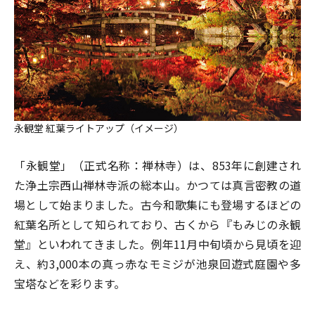
永観堂 紅葉ライトアップ（イメージ）
「永観堂」（正式名称：禅林寺）は、853年に創建され
た浄土宗西山禅林寺派の総本山。かつては真言密教の道
場として始まりました。古今和歌集にも登場するほどの
紅葉名所として知られており、古くから『もみじの永観
堂』といわれてきました。例年11月中旬頃から見頃を迎
え、約3,000本の真っ赤なモミジが池泉回遊式庭園や多
宝塔などを彩ります。