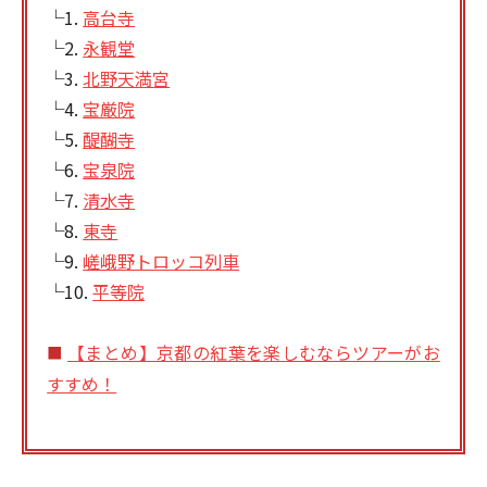
└1.
高台寺
└2.
永観堂
└3.
北野天満宮
└4.
宝厳院
└5.
醍醐寺
└6.
宝泉院
└7.
清水寺
└8.
東寺
└9.
嵯峨野トロッコ列車
└10.
平等院
【まとめ】京都の紅葉を楽しむならツアーがお
■
すすめ！