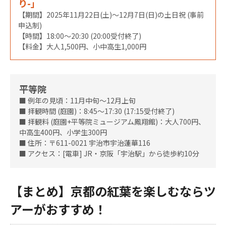
り-」
【期間】2025年11月22日(土)～12月7日(日)の土日祝 (事前
申込制)
【時間】18:00～20:30 (20:00受付終了)
【料金】大人1,500円、小中高生1,000円
平等院
■ 例年の見頃：11月中旬～12月上旬
■ 拝観時間 (庭園)：8:45～17:30 (17:15受付終了)
■ 拝観料 (庭園+平等院ミュージアム鳳翔館)：大人700円、
中高生400円、小学生300円
■ 住所：〒611-0021 宇治市宇治蓮華116
■ アクセス：[電車] JR・京阪「宇治駅」から徒歩約10分
【まとめ】京都の紅葉を楽しむならツ
アーがおすすめ！