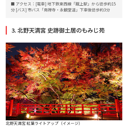
■ アクセス：[電車] 地下鉄東西線「蹴上駅」から徒歩約15
分 [バス] 市バス「南禅寺・永観堂道」下車後徒歩約3分
3. 北野天満宮 史跡御土居のもみじ苑
北野天満宮 紅葉ライトアップ（イメージ）