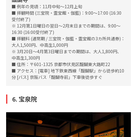
■ 例年の見頃：11月中旬～12月上旬
■ 拝観時間 (三宝院・霊宝館・伽藍)：9:00～17:00 (16:30
受付終了)
※ 12月第1日曜日の翌日〜2月末日までの期間は、9:00〜
16:30 (16:00受付終了)
■ 拝観料 (通常期 / 三宝院・伽藍・霊宝館の3カ所共通券)：
大人1,500円、中高生1,000円
※ 3月20日～4月第3日曜日までの期間は、大人1,800円、
中高生1,300円
■ 住所：〒601-1325 京都市伏見区醍醐東大路町22
■ アクセス：[電車] 地下鉄東西線「醍醐駅」から徒歩約10
分 [バス] 京阪バス「醍醐寺前」下車後徒歩すぐ
6. 宝泉院