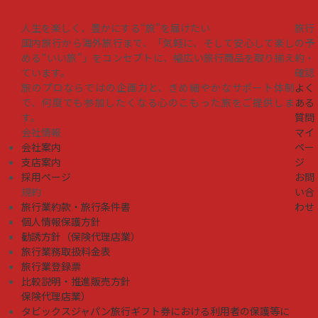
人生を楽しく、豊かにする“旅”を届けたい
旅行
国内旅行から海外旅行まで、「気軽に、そして安心して楽し
の予
める“いい旅”」をコンセプトに、幅広い旅行商品を取り揃え
約・
ています。
確認
旅のプロならではの企画力と、きめ細やかなサポート体制
よく
で、何度でも参加したくなる心のこもった旅をご提供しま
ある
す。
質問
会社情報
マイ
会社案内
ペー
支店案内
ジ
採用ページ
お問
規約
い合
旅行業約款・旅行条件書
わせ
個人情報保護方針
勧誘方針（保険代理店業）
旅行業務取扱料金表
旅行業登録票
比較説明・推進販売方針
保険代理店業）
タビックスジャパン旅行ギフト券における利用者の保護等に