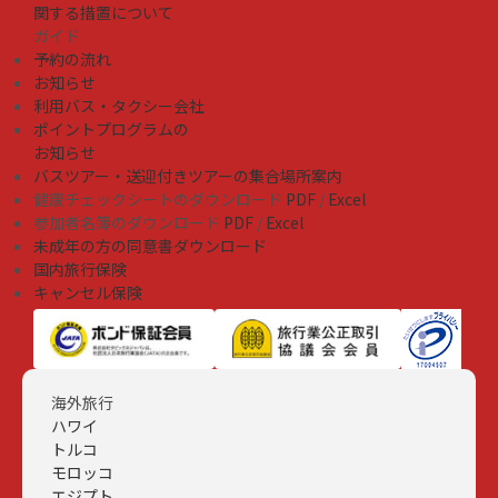
関する措置について
ガイド
予約の流れ
お知らせ
利用バス・タクシー会社
ポイントプログラムの
お知らせ
バスツアー・送迎付きツアーの集合場所案内
健康チェックシートのダウンロード
PDF
/
Excel
参加者名簿のダウンロード
PDF
/
Excel
未成年の方の同意書ダウンロード
国内旅行保険
キャンセル保険
海外旅行
ハワイ
トルコ
モロッコ
エジプト