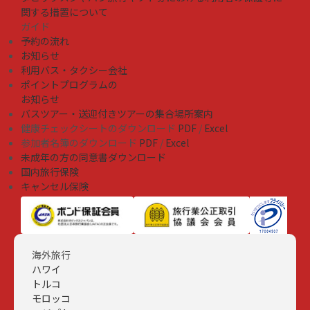
関する措置について
ガイド
予約の流れ
お知らせ
利用バス・タクシー会社
ポイントプログラムの
お知らせ
バスツアー・送迎付きツアーの集合場所案内
健康チェックシートのダウンロード
PDF
/
Excel
参加者名簿のダウンロード
PDF
/
Excel
未成年の方の同意書ダウンロード
国内旅行保険
キャンセル保険
海外旅行
ハワイ
トルコ
モロッコ