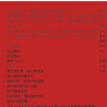
人生を楽しく、豊かにする“旅”を届けたい
旅行
国内旅行から海外旅行まで、「気軽に、そして安心して楽し
の予
める“いい旅”」をコンセプトに、幅広い旅行商品を取り揃え
約・
ています。
確認
旅のプロならではの企画力と、きめ細やかなサポート体制
よく
で、何度でも参加したくなる心のこもった旅をご提供しま
ある
す。
質問
会社情報
マイ
会社案内
ペー
支店案内
ジ
採用ページ
お問
規約
い合
旅行業約款・旅行条件書
わせ
個人情報保護方針
勧誘方針（保険代理店業）
旅行業務取扱料金表
旅行業登録票
比較説明・推進販売方針
保険代理店業）
タビックスジャパン旅行ギフト券における利用者の保護等に